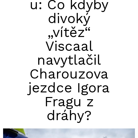
u: Co kdyby
divoký
„vítěz“
Viscaal
navytlačil
Charouzova
jezdce Igora
Fragu z
dráhy?