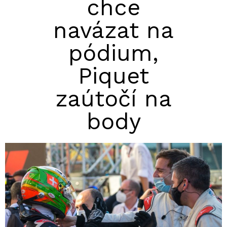
chce
navázat na
pódium,
Piquet
zaútočí na
body