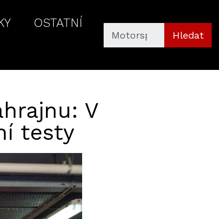
KY
OSTATNÍ
Hledat
hrajnu: V
í testy