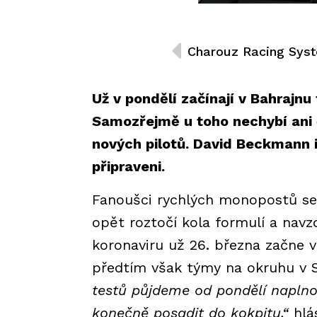
Už v pondělí začínají v Bahrajn
Samozřejmě u toho nechybí ani 
nových pilotů. David Beckmann i
připraveni.
Fanoušci rychlých monopostů se 
opět roztočí kola formulí a nav
koronaviru už 26. března začne v
předtím však týmy na okruhu v S
testů půjdeme od pondělí naplno.
konečně posadit do kokpitu,“
hlá