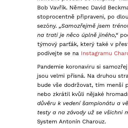
Bob Vavřík. Němec David Beckma
stoprocentně připraveni, po dlou
sezóny.
„Samozřejmě jsem trénova
na trati je něco úplně jiného,“
poc
týmový parťák, který také v přes
podívejte se na
Instagramu Char
Pandemie koronaviru si samozřejm
jsou velmi přísná. Na druhou str
bude vše dodržovat, tím menší p
nebo zkrátil kvůli nějaké hroma
důvěru k vedení šampionátu a věří
testy a na závody už se všichni 
System Antonín Charouz.