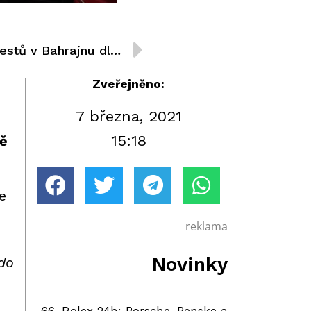
Skvělý Beckmann: Úvod testů v Bahrajnu dle představ Charouz Racing System
Zveřejněno:
7 března, 2021
15:18
ně
e
reklama
Novinky
do