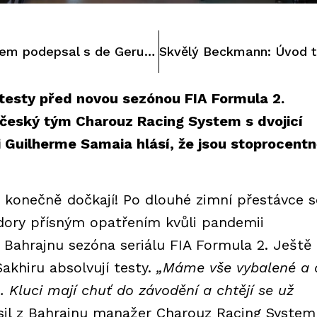
Charouz Racing System podepsal s de Gerusem: Francouzský mladík pojede seriál FIA F3
u testy před novou sezónou FIA Formula 2.
český tým Charouz Racing System s dvojicí
 Guilherme Samaia hlásí, že jsou stoprocent
konečně dočkají! Po dlouhé zimní přestávce s
zdory přísným opatřením kvůli pandemii
 Bahrajnu sezóna seriálu FIA Formula 2. Ještě
akhiru absolvují testy.
„Máme vše vybalené a 
 Kluci mají chuť do závodění a chtějí se už
sil z Bahrajnu manažer Charouz Racing System