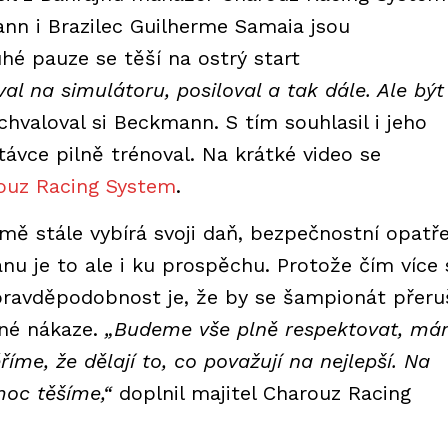
nn i Brazilec Guilherme Samaia jsou
hé pauze se těší na ostrý start
l na simulátoru, posiloval a tak dále. Ale být
hvaloval si Beckmann. S tím souhlasil i jeho
távce pilně trénoval. Na krátké video se
ouz Racing System
.
ě stále vybírá svoji daň, bezpečnostní opatře
anu je to ale i ku prospěchu. Protože čím více 
ravděpodobnost je, že by se šampionát přeruš
dné nákaze.
„Budeme vše plně respektovat, m
me, že dělají to, co považují na nejlepší. Na
moc těšíme,“
doplnil majitel Charouz Racing