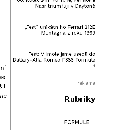
66. Rolex 24h: Porsche, Penske a
Nasr triumfují v Daytoně
„Test“ unikátního Ferrari 212E
Montagna z roku 1969
Test: V Imole jsme usedli do
Dallary-Alfa Romeo F388 Formule
3
ní
se
reklama
il
áme
Rubriky
FORMULE