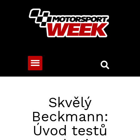
CESTOVNÍ VOZY
Skvělý
Beckmann:
Úvod testů