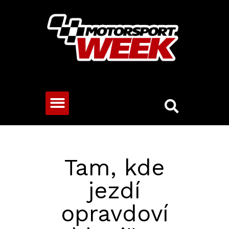
CESTOVNÍ VOZY
Tam, kde
jezdí
opravdoví