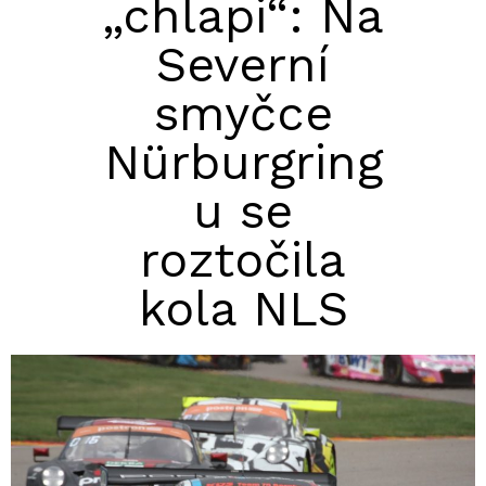
„chlapi“: Na
Severní
smyčce
Nürburgring
u se
roztočila
kola NLS