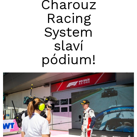
Charouz
Racing
System
slaví
pódium!