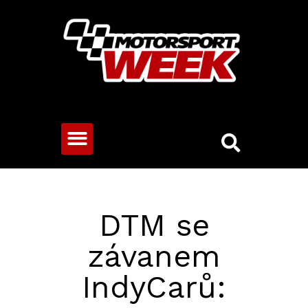
CESTOVNÍ VOZY
DTM se
závanem
IndyCarů: